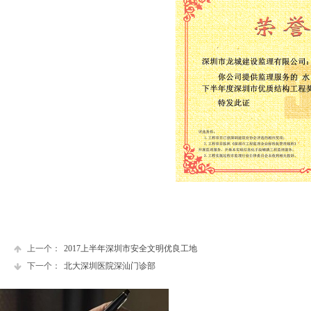
上一个：
2017上半年深圳市安全文明优良工地
下一个：
北大深圳医院深汕门诊部