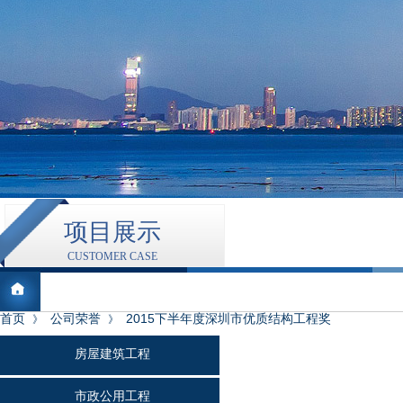
项目展示
CUSTOMER CASE
首页
公司荣誉
2015下半年度深圳市优质结构工程奖
》
》
房屋建筑工程
市政公用工程